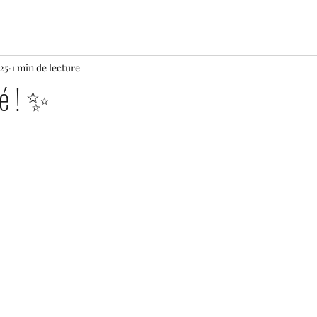
025
1 min de lecture
é ! ✨