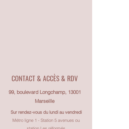
CONTACT & ACCÈS & RDV
99, boulevard Longchamp, 13001
Marseille
Sur rendez-vous du lundi au vendredi
Métro ligne 1 - Station 5 avenues ou
station Les réformés